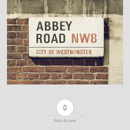
0
Nota do post